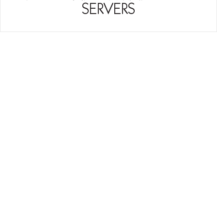
SERVERS
GREEK WEBSITE HOSTING
Με κάθε αγορά πακέτου
φιλοξενίας μπορούμε να
σας μεταφέρουμε Δωρεάν
την ιστοσελίδα σας από τον
παλιό πάροχο.