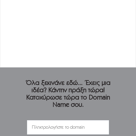
Όλα ξεκινάνε εδώ… Έχεις μια
ιδέα? Κάντην πράξη τώρα!
Κατοχύρωσε τώρα το Domain
Name σου.